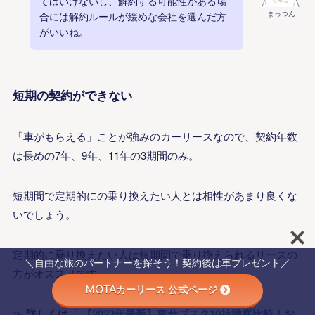
てはいけないし、解約する可能性がある場
まっつん
合には解約ルールが緩めな会社を選んだ方
がいいね。
短期の契約ができない
「車がもらえる」ことが強みのカーリースなので、契約年数
は長めの7年、9年、11年の3期間のみ。
短期間で定期的にの乗り換えたい人とは相性があまり良くな
いでしょう。
定期的に乗り換えた
い
人は
短期間で乗り換えられるリースの
＼自由な旅のパートナーを探そう！契約後は車プレゼント／
方がオススメです。
MOTAカーリース 公式ページ
≫
詳しくは「
【2023年最新】車サブスク10社徹底比較！お