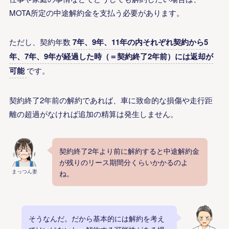
MOTA所定の
中途解約
金を支払う必要があります。
ただし、契約年数
7年、9年、11年の内それぞれ契約から5
年、7年、9年が経過した時（＝契約終了2年前）には返却が
可能
です。
契約終了2年前の解約であれば、
車に致命的な損傷や走行距
離の超過がなければ追加の精算は発生しません。
契約終了2年より前に解約すると中途解約金
が残りのリース期間分くらいかかるのよ
まっつん妻
ね。
そうなんだ。だから基本的には解約を考え