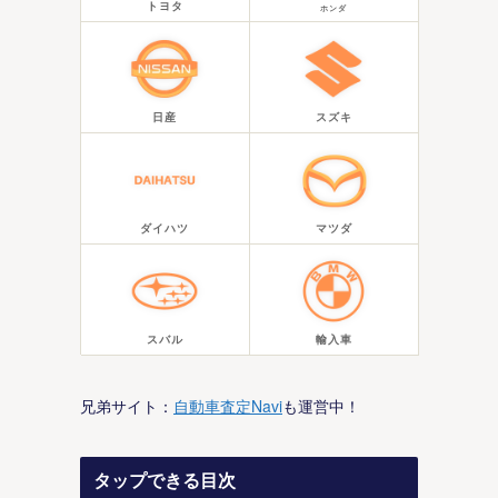
トヨタ
ホンダ
日産
スズキ
ダイハツ
マツダ
スバル
輸入車
兄弟サイト：
自動車査定Navi
も運営中！
タップできる目次