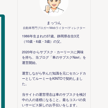
まっつん
自動車専門ブロガー/Webライター/ディレクター
1986年生まれの37歳。静岡県在住3児
（10歳・6歳・3歳）の父。
2020年からサブスク・カーリースに興味
を持ち、当ブログ「車のサブスクNavi」を
運営開始。
運営しながら学んだ知識を元にセカンドカ
ーとしてルーミーをKINTOで契約しまし
た。
当サイトの運営理念は車のサブスクを検討
中の人の道標になること。最もコスパの良
いサービス探しのお手伝いをします。