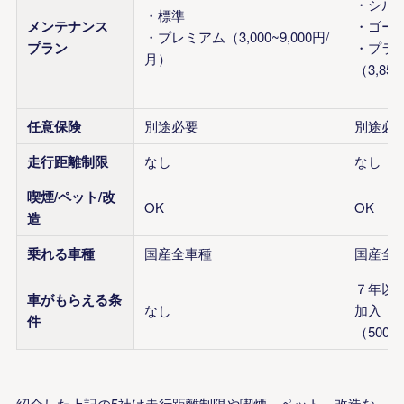
・シル
・標準
メンテナンス
・ゴー
・プレミアム（3,000~9,000円/
プラン
・プラ
月）
（3,85
任意保険
別途必要
別途必
走行距離制限
なし
なし
喫煙/ペット/改
OK
OK
造
乗れる車種
国産全車種
国産全
７年以
車がもらえる条
なし
加入
件
（500
紹介した上記の5社は走行距離制限や喫煙、ペット、改造な