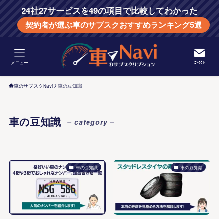
24社27サービスを49の項目で比較してわかった
契約者が選ぶ車のサブスクおすすめランキング5選
メニュー
ｺﾝﾀｸﾄ
車のサブスクNavi
車の豆知識
車の豆知識
– category –
車の豆知識
車の豆知識