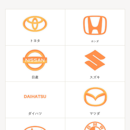
トヨタ
ホンダ
日産
スズキ
ダイハツ
マツダ