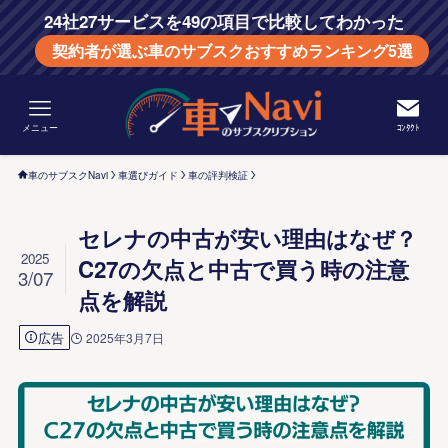
24社27サービスを49の項目で比較してわかった
契約者が選ぶ車のサブスクおすすめランキング5選
メニュー
ｺﾝﾀｸﾄ
車のサブスクNavi
車選びガイド
車の評判検証
セレナの中古が安い理由はなぜ？
2025
C27の欠点と中古で買う時の注意
3/07
点を解説
広告
2025年3月7日