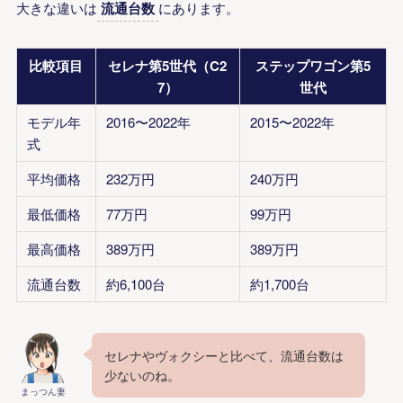
大きな違いは
流通台数
にあります。
比較項目
セレナ第5世代（C2
ステップワゴン第5
7）
世代
モデル年
2016〜2022年
2015〜2022年
式
平均価格
232万円
240万円
最低価格
77万円
99万円
最高価格
389万円
389万円
流通台数
約6,100台
約1,700台
セレナやヴォクシーと比べて、流通台数は
少ないのね。
まっつん妻